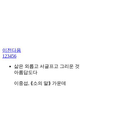
이전
다음
1
2
3
4
5
6
삶은 외롭고 서글프고 그리운 것
아름답도다
이중섭, ⟪소의 말⟫ 가운데