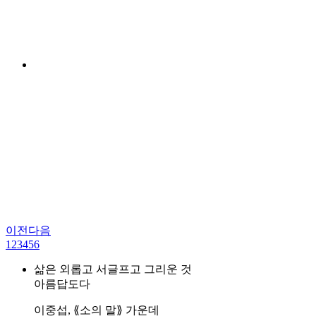
이전
다음
1
2
3
4
5
6
삶은 외롭고 서글프고 그리운 것
아름답도다
이중섭, ⟪소의 말⟫ 가운데